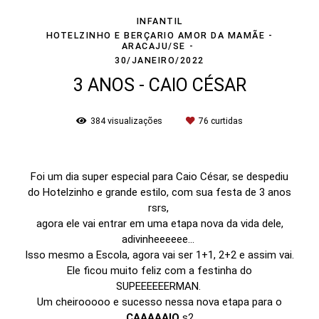
INFANTIL
HOTELZINHO E BERÇARIO AMOR DA MAMÃE -
ARACAJU/SE
30/JANEIRO/2022
3 ANOS - CAIO CÉSAR
384
visualizações
76
curtidas
Foi um dia super especial para Caio César, se despediu
do Hotelzinho e grande estilo, com sua festa de 3 anos
rsrs,
agora ele vai entrar em uma etapa nova da vida dele,
adivinheeeeee...
Isso mesmo a Escola, agora vai ser 1+1, 2+2 e assim vai.
Ele ficou muito feliz com a festinha do
SUPEEEEEERMAN.
Um cheirooooo e sucesso nessa nova etapa para o
CAAAAAIO
s2